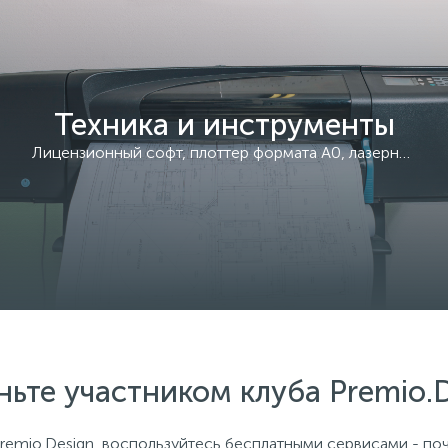
Техника и инструменты
Лицензионный софт, плоттер формата А0, лазерный МФУ, брошюровщик
ньте участником клуба Premio.
remio.Design, воспользуйтесь бесплатными сервисами - поч